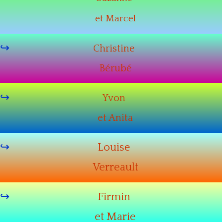
et Marcel
Christine
Bérubé
Yvon
et Anita
Louise
Verreault
Firmin
et Marie