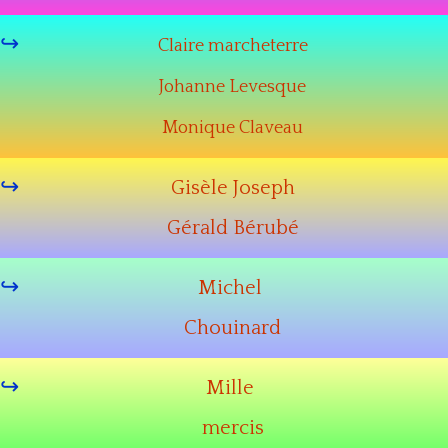
Claire marcheterre
Johanne Levesque
Monique Claveau
Gisèle Joseph
Gérald Bérubé
Michel
Chouinard
Mille
mercis