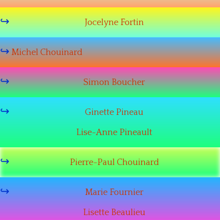
Nous joindre
Jocelyne Fortin
Michel Chouinard
Simon Boucher
Ginette Pineau
Lise-Anne Pineault
Pierre-Paul Chouinard
Marie Fournier
Lisette Beaulieu