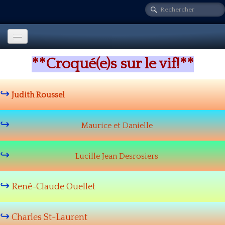
**Croqué(e)s sur le vif!**
Accueil
Judith Roussel
Notre secteur
▼
Nos activités
▼
Maurice et Danielle
Sur le vif!
Lucille Jean Desrosiers
Fondation LG
René-Claude Ouellet
Info. comités
Nos publications
▼
Charles St-Laurent