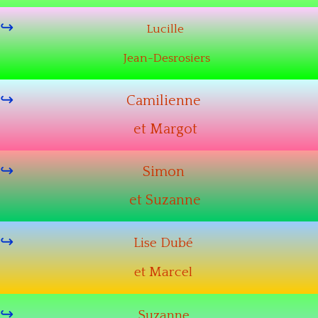
Lucille
Jean-Desrosiers
Camilienne
et Margot
Simon
et Suzanne
Lise Dubé
et Marcel
Suzanne