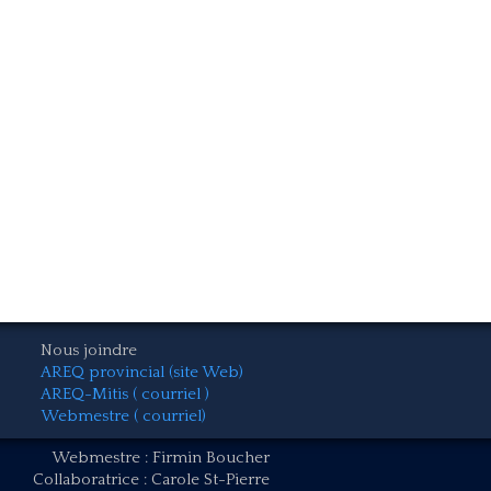
Nous joindre
AREQ provincial (site Web)
AREQ-Mitis ( courriel )
Webmestre ( courriel)
Webmestre : Firmin Boucher
Collaboratrice : Carole St-Pierre