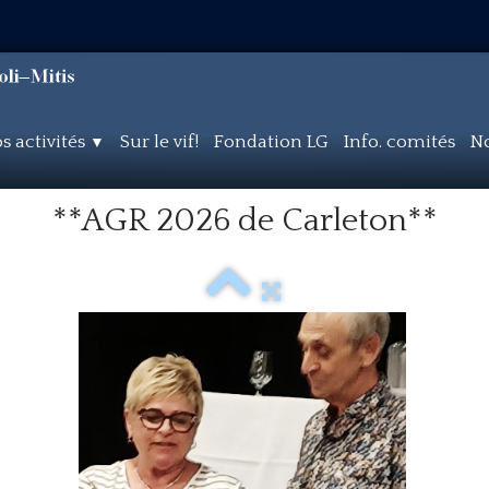
s activités
Sur le vif!
Fondation LG
Info. comités
No
▼
**AGR 2026 de Carleton**