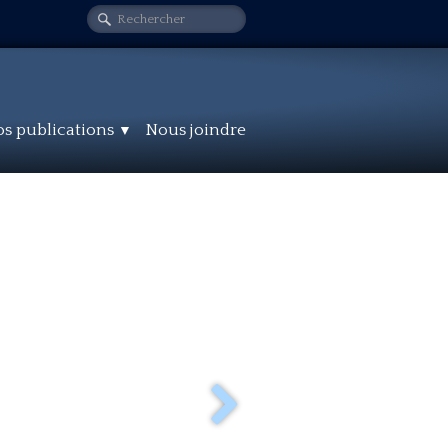
s publications
Nous joindre
▼