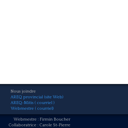
Nous joindre
AREQ provincial (site Web)
AREQ-Mitis ( courriel )
Webmestre ( courriel)
Webmestre : Firmin Boucher
Collaboratrice : Carole St-Pierre