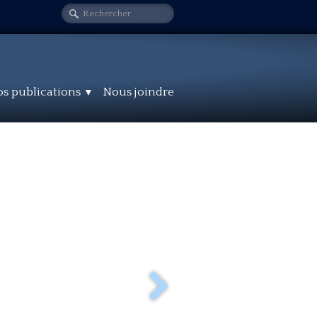
s publications
Nous joindre
▼