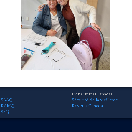
Liens utiles (Canada)
SAAQ
Sécurité de la vieillesse
RAMQ
Revenu Canada
SSQ