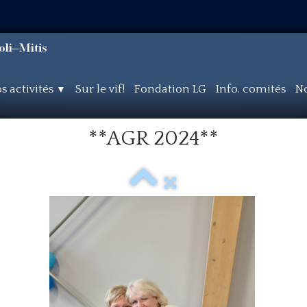
s activités
Sur le vif!
Fondation LG
Info. comités
No
▼
**AGR 2024**