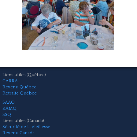
Nous joindre
Liens utiles (Québec)
CARRA
Revenu Québec
Retraite Québec
SAAQ
RAMQ
SSQ
Liens utiles (Canada)
Sécurité de la vieillesse
Revenu Canada