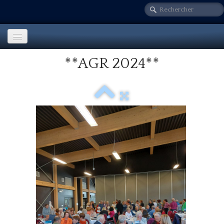
**AGR 2024**
Accueil
Notre secteur
▼
Nos activités
▼
Sur le vif!
Fondation LG
Info. comités
Nos publications
▼