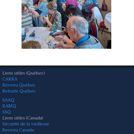
Nous joindre
Liens utiles (Québec)
CARRA
Revenu Québec
Retraite Québec
SAAQ
RAMQ
SSQ
Liens utiles (Canada)
Sécurité de la vieillesse
Revenu Canada