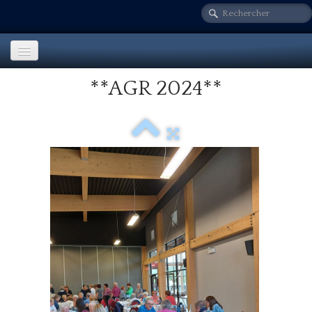
**AGR 2024**
Accueil
Notre secteur
▼
Nos activités
▼
Sur le vif!
Fondation LG
Info. comités
Nos publications
▼